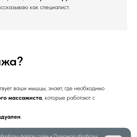
ассказываю как специалист.
ажа?
вует ваши мышцы, знает, где необходимо
ого массажиста
, которые работают с
идуален
.
обработку файлов cookie и
Политикой обработки