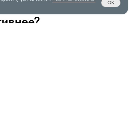
OK
тивнее?
Энергетика
Есть вещи, которые сложно измерить. Но
именно через руки мастер передаёт
тепло, внимание и заботу. Вы чувствуете,
что процедура сделана для вас, а не
для отчёта.