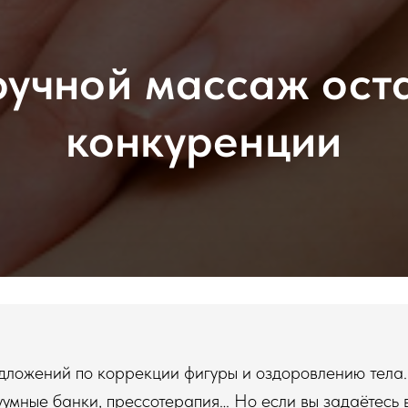
учной массаж ост
конкуренции
дложений по коррекции фигуры и оздоровлению тела.
уумные банки, прессотерапия… Но если вы задаётесь