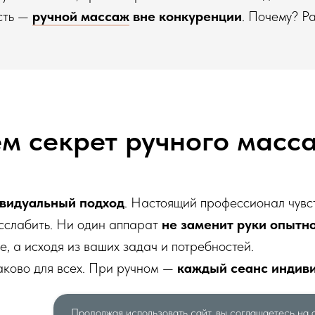
есть —
ручной массаж
вне конкуренции
. Почему? Р
ём секрет ручного масс
видуальный подход
. Настоящий профессионал чувст
асслабить. Ни один аппарат
не заменит руки опытн
, а исходя из ваших задач и потребностей.
ково для всех. При ручном —
каждый сеанс индив
Продолжая использовать сайт, вы соглашаетесь на 