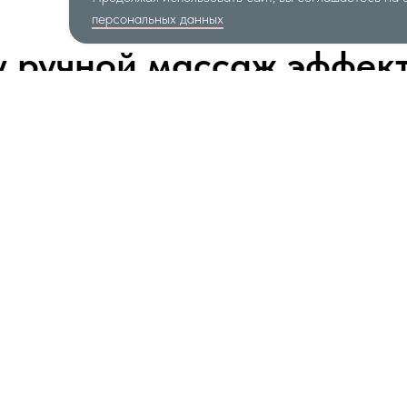
персональных данных
 ручной массаж эффек
Комплексное воздействие
Ручной массаж — это работа и с кожей,
и с подкожной клетчаткой, и с мышцами.
Он запускает лимфоток, улучшает
кровообращение, помогает убрать отёки
и даже улучшить контуры фигуры.