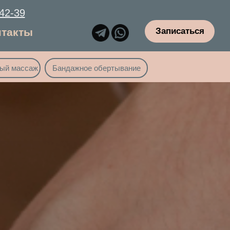
-42-39
нтакты
Записаться
ый массаж
Бандажное обертывание